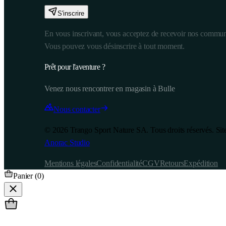
S'inscrire
En vous inscrivant, vous acceptez de recevoir nos commun
Vous pouvez vous désinscrire à tout moment.
Prêt pour l'aventure ?
Venez nous rencontrer en magasin à Bulle
Nous contacter
©
2026
Trango Sport Nature SA. Tous droits réservés. Site
Anorac Studio
Mentions légales
Confidentialité
CGV
Retours
Expédition
Panier (
0
)