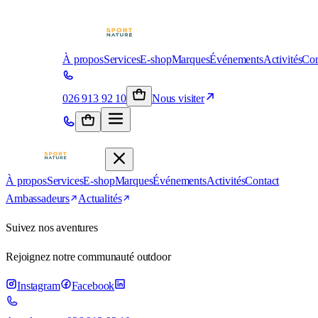
À propos
Services
E-shop
Marques
Événements
Activités
Con
026 913 92 10
Nous visiter
À propos
Services
E-shop
Marques
Événements
Activités
Contact
Ambassadeurs
Actualités
Suivez nos aventures
Rejoignez notre communauté outdoor
Instagram
Facebook